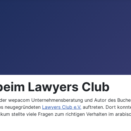
 beim Lawyers Club
er der wepacom Unternehmensberatung und Autor des Buches 
des neugegründeten
Lawyers Club e.V.
auftreten. Dort konnt
blikum stellte viele Fragen zum richtigen Verhalten im arab